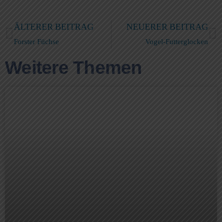
ÄLTERER BEITRAG
NEUERER BEITRAG
Forster Füchse
Vogel-Futterglocken
Weitere Themen