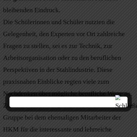
bleibenden Eindruck.
Die Schülerinnen und Schüler nutzten die
Gelegenheit, den Experten vor Ort zahlreiche
Fragen zu stellen, sei es zur Technik, zur
Arbeitsorganisation oder zu den beruflichen
Perspektiven in der Stahlindustrie. Diese
praxisnahen Einblicke regten viele zum
Nachdenken über mögliche berufliche Wege an.
Zum Abschluss der Exkursion bedankte sich die
Gruppe bei dem ehemaligen Mitarbeiter der
HKM für die interessante und lehrreiche