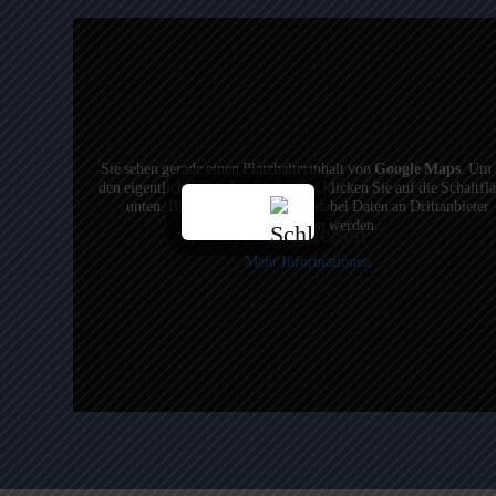
Sie sehen gerade einen Platzhalterinhalt von
Google Maps
. Um 
den eigentlichen Inhalt zuzugreifen, klicken Sie auf die Schaltfl
unten. Bitte beachten Sie, dass dabei Daten an Drittanbieter
weitergegeben werden.
Mehr Informationen