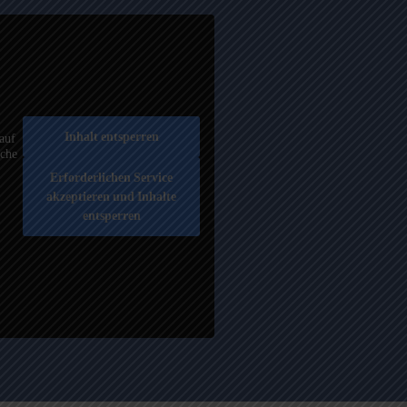
Inhalt entsperren
auf
äche
Erforderlichen Service
akzeptieren und Inhalte
entsperren