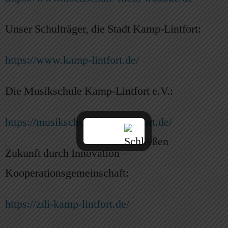
Unser Schulträger, die Stadt Kamp-Lintfort:
https://www.kamp-lintfort.de/
Die Musikschule Kamp-Lintfort e.V.:
https://musikschule-kamp-lintfort.de/
Zukunft durch Innovation –
Kooperationsgemeinschaft:
https://zdi-kamp-lintfort.de/