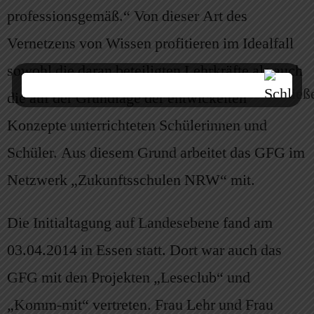
professionsgemäß.“ Von dieser Art des
Vernetzens von Wissen profitieren im Idealfall
sowohl die daran beteiligten Lehrkräfte als auch
die auf der Grundlage der entwickelten
Konzepte unterrichteten Schülerinnen und
Schüler. Aus diesem Grund arbeitet das GFG im
Netzwerk „Zukunftsschulen NRW“ mit.
Die Initialtagung auf Landesebene fand am
03.04.2014 in Essen statt. Dort war auch das
GFG mit den Projekten „Leseclub“ und
„Komm-mit“ vertreten. Frau Lehr und Frau