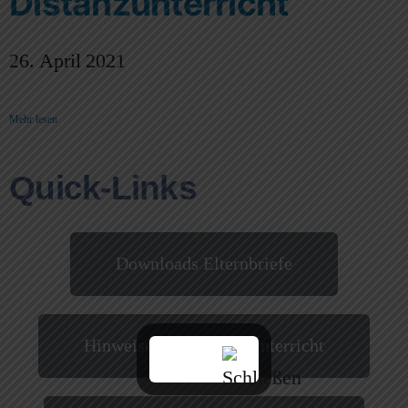
Distanzunterricht
26. April 2021
Mehr lesen
Quick-Links
Downloads Elternbriefe
Hinweise zum Präsenzunterricht