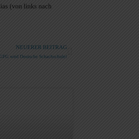
as (von links nach
NEUERER BEITRAG
GFG wird Deutsche Schachschule!