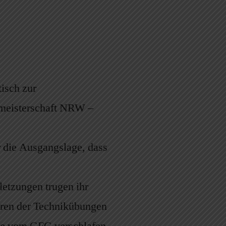
isch zur
smeisterschaft NRW –
 die Ausgangslage, dass
letzungen trugen ihr
ieren der Technikübungen