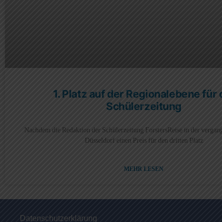
1. Platz auf der Regionalebene für 
Schülerzeitung
Nachdem die Redaktion der Schülerzeitung ForstersReise in der verga
Düsseldorf einen Preis für den dritten Platz
MEHR LESEN
Datenschutzerklärung