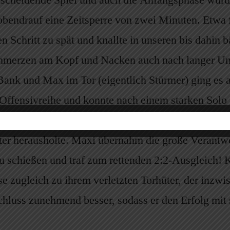
tscheidende Spiel und auch die Anfangsphase wur
 obendrauf eine Zeitsperre von zwei Minuten. Etwa
 Schritt zu spät und knallte in unseren bis dahin b
 Schmerzen am Kopf und Nacken auch nach langer Un
 Bank und Max im Tor (eigentlich Stürmer) ging es 
 Offensivreihe und konnte nach einem starken Solo 
f der Uhr drang nun Maksim über die rechte Seite 
ter herausholte. Maxi übernahm die große Verantwo
u schießen und traf zum rettenden 2:2-Ausgleich! K
ase zugleich zu ihrem verletzten Torhüter, der inz
hluss zunehmend besser, sodass er den Erfolg mi