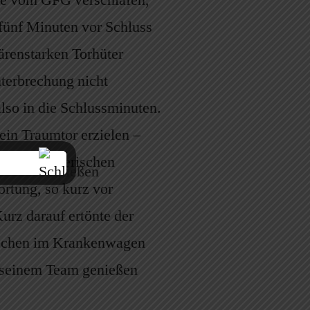
de vom GFG verschlafen,
 fünf Minuten vor Schluss
ärenstarken Torhüter
terbrechung nicht
also in die Schlussminuten.
ein Traumtor erzielen –
in den gegnerischen
rtung, so kurz vor
urz darauf ertönte der
wischen im Krankenwagen
t seinem Team genießen