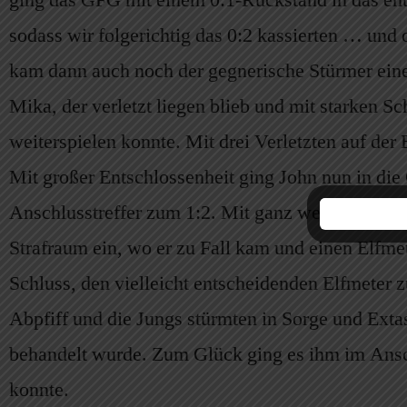
ging das GFG mit einem 0:1-Rückstand in das en
sodass wir folgerichtig das 0:2 kassierten … und
kam dann auch noch der gegnerische Stürmer einen
Mika, der verletzt liegen blieb und mit starken
weiterspielen konnte. Mit drei Verletzten auf der
Mit großer Entschlossenheit ging John nun in die
Anschlusstreffer zum 1:2. Mit ganz wenig Zeit au
Strafraum ein, wo er zu Fall kam und einen Elfme
Schluss, den vielleicht entscheidenden Elfmeter z
Abpfiff und die Jungs stürmten in Sorge und Ext
behandelt wurde. Zum Glück ging es ihm im Ansc
konnte.