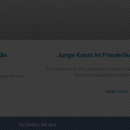
die
Junge Kunst im Friederi
Ab Freitag, dem 10. Juli, präsentieren Schüler der 
Forster-Gymnasiums ihre künstler
ngenen Woche in
MEHR LESEN
So finden Sie uns