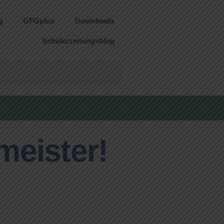
g
GFGplus
Downloads
Schülerzeitungsblog
meister!