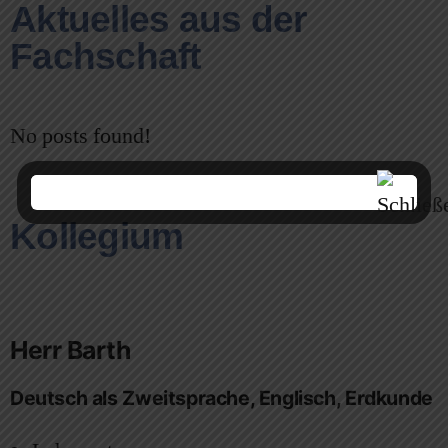
Aktuelles aus der
Fachschaft
No posts found!
Kollegium
Herr Barth
Deutsch als Zweitsprache, Englisch, Erdkunde