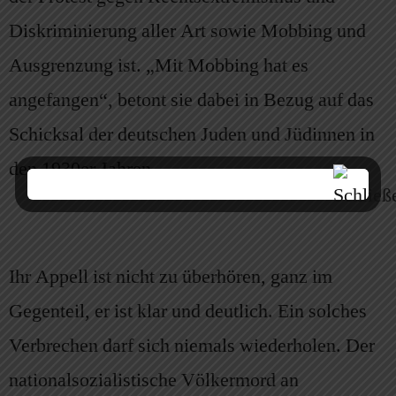
Diskriminierung aller Art sowie Mobbing und
Ausgrenzung ist. „Mit Mobbing hat es
angefangen“, betont sie dabei in Bezug auf das
Schicksal der deutschen Juden und Jüdinnen in
den 1930er Jahren.
Ihr Appell ist nicht zu überhören, ganz im
Gegenteil, er ist klar und deutlich. Ein solches
Verbrechen darf sich niemals wiederholen. Der
nationalsozialistische Völkermord an