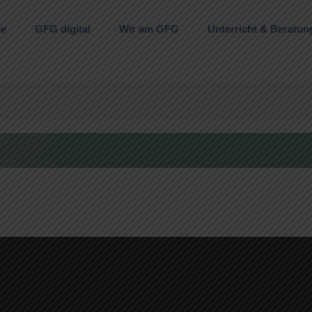
ne
GFG digital
Wir am GFG
Unterricht & Beratun