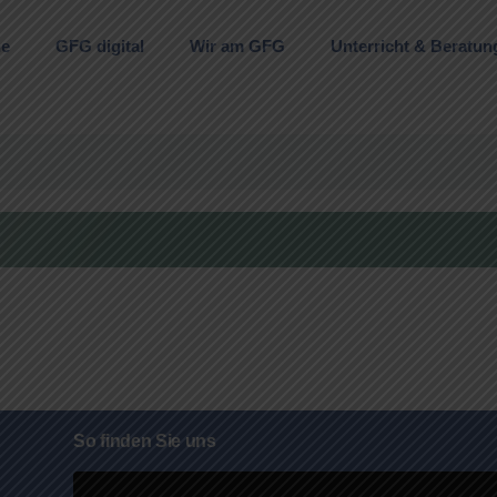
ne
GFG digital
Wir am GFG
Unterricht & Beratun
So finden Sie uns