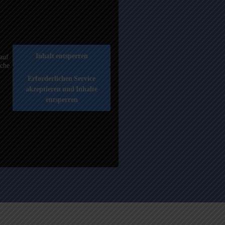
Inhalt entsperren
auf
äche
Erforderlichen Service
akzeptieren und Inhalte
entsperren