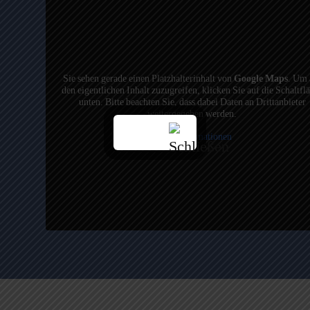
Sie sehen gerade einen Platzhalterinhalt von
Google Maps
. Um 
den eigentlichen Inhalt zuzugreifen, klicken Sie auf die Schaltfl
unten. Bitte beachten Sie, dass dabei Daten an Drittanbieter
weitergegeben werden.
Mehr Informationen