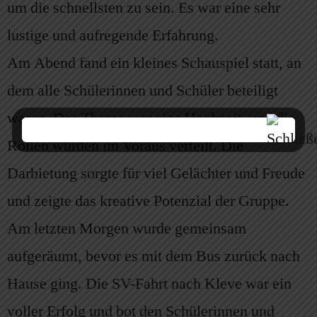
um die schnellsten zu sein. Es war eine sehr
lustige und aufregende Erfahrung.
Am Abend fand ein kleines Schauspiel statt, an
dem alle Schülerinnen und Schüler beteiligt
waren. Das Thema war eine Hochzeit, und die
Rollen wurden im Voraus verteilt. Die
Darbietung sorgte für viel Gelächter und Freude
und zeigte das kreative Potenzial der Gruppe.
Am letzten Morgen wurde gemeinsam
aufgeräumt, bevor es mit dem Bus zurück nach
Hause ging. Die SV-Fahrt nach Kleve war ein
voller Erfolg und bot den Schülerinnen und