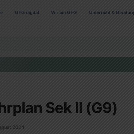
ne
GFG digital
Wir am GFG
Unterricht & Beratun
rplan Sek II (G9)
ugust 2024