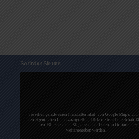
So finden Sie uns
Sie sehen gerade einen Platzhalterinhalt von
Google Maps
. Um 
den eigentlichen Inhalt zuzugreifen, klicken Sie auf die Schaltfl
unten. Bitte beachten Sie, dass dabei Daten an Drittanbieter
weitergegeben werden.