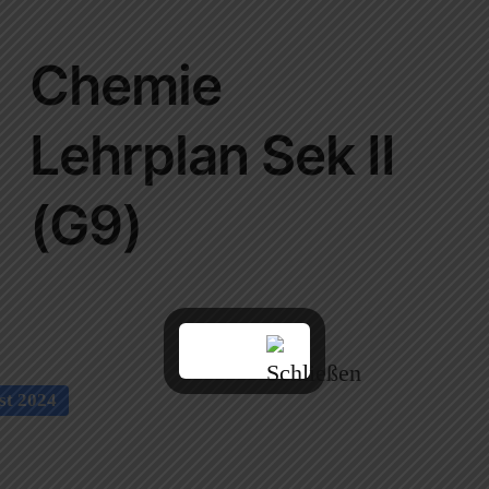
Chemie
Lehrplan Sek II
(G9)
st 2024