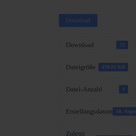
Download
Download
72
Dateigröße
470.81 KB
Datei-Anzahl
1
Erstellungsdatum
18. Augu
Zuletzt