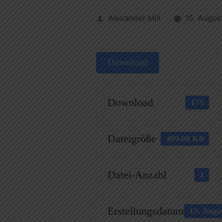
Alexander Mill
15. Augus
Download
Download
175
Dateigröße
409.68 KB
Datei-Anzahl
1
Erstellungsdatum
15. Augu