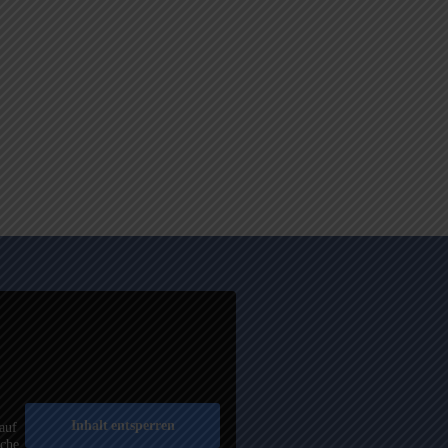
Inhalt entsperren
auf
äche