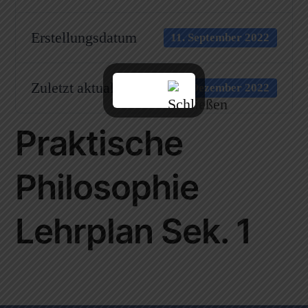
Erstellungsdatum
11. September 2022
Zuletzt aktualisiert
2. Dezember 2022
Praktische
Philosophie
Lehrplan Sek. 1