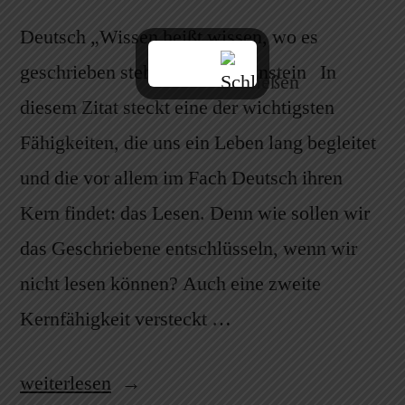
Deutsch „Wissen heißt wissen, wo es
geschrieben steht.“ – Alber Einstein In
diesem Zitat steckt eine der wichtigsten
Fähigkeiten, die uns ein Leben lang begleitet
und die vor allem im Fach Deutsch ihren
Kern findet: das Lesen. Denn wie sollen wir
das Geschriebene entschlüsseln, wenn wir
nicht lesen können? Auch eine zweite
Kernfähigkeit versteckt …
weiterlesen