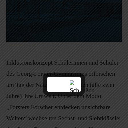
Inklusionskonzept Schülerinnen und Schüler
des Georg-Forster-Gymnasiums erforschen
am Tag der Naturwissenschaften (alle zwei
Jahre) ihre Umwelt. Unter dem Motto
„Forsters Forscher entdecken unsichtbare
Welten“ wechselten Sechst- und Siebtklässler