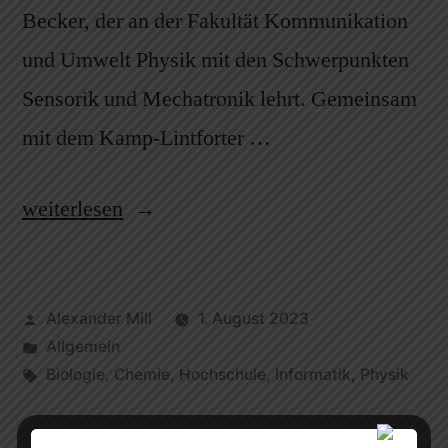
Becker, der an der Fakultät Kommunikation
und Umwelt Physik mit den Schwerpunkten
Sensorik und Mechatronik lehrt. Gemeinsam
mit dem Kamp-Lintforter …
weiterlesen
Alexander Mill
1. August 2023
Allgemein
Biologie
,
Chemie
,
Hochschule
,
Informatik
,
Physik